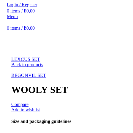
Login / Register
0
items
/
₺
0,00
Menu
0
items
/
₺
0,00
Click to enlarge
LEXCUS SET
Back to products
BEGONVİL SET
WOOLY SET
Compare
Add to wishlist
Size and packaging guidelines