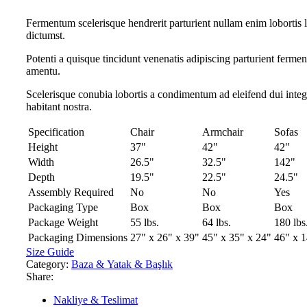
Fermentum scelerisque hendrerit parturient nullam enim lobortis li
dictumst.
Potenti a quisque tincidunt venenatis adipiscing parturient fermen
amentu
.
Scelerisque conubia lobortis a condimentum ad eleifend dui inte
habitant nostra.
Specification
Chair
Armchair
Sofas
Height
37"
42"
42"
Width
26.5"
32.5"
142"
Depth
19.5"
22.5"
24.5"
Assembly Required
No
No
Yes
Packaging Type
Box
Box
Box
Package Weight
55 lbs.
64 lbs.
180 lbs
Packaging Dimensions
27" x 26" x 39"
45" x 35" x 24"
46" x 1
Size Guide
Category:
Baza & Yatak & Başlık
Share:
Nakliye & Teslimat