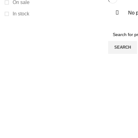
On sale
No p
In stock
SEARCH
GÖLDAĞI HALI MOBİYA
KATEGORİL
Hakkımızda
Koltuk Takımı
İletişim
Köşe Takımı
Gizlilik Sözleşmesi & Politikası
Yatak Odası 