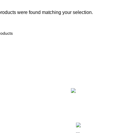
roducts were found matching your selection.
ER
Müşteri memnuniyeti odaklı hiz
beyaz eşyaları sunmaktan gurur
Takımı
Mrk: Kurtul