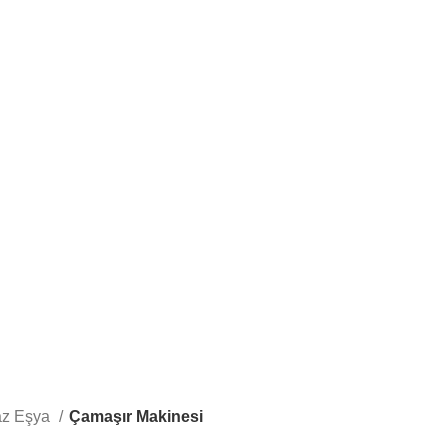
KÖŞE TAKIMI
YATAK ODASI TAKIMI
YEMEK ODASI
23 Products
23 Products
16 Products
az Eşya
Çamaşır Makinesi