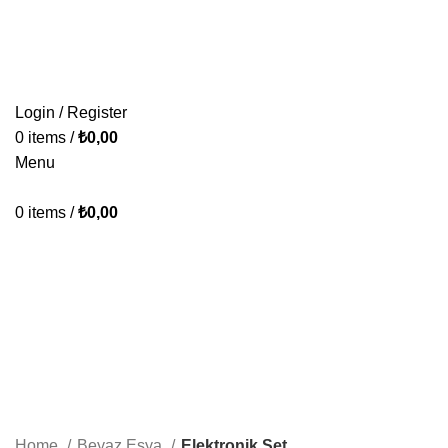
KONFORUN VE TASARIMIN BULUŞMA NOKTASI.
ÜRÜNLERİMİZ
PAKETLERİMİZ
HAKKIMIZDA
İLETİŞİM
Login / Register
0
items
/
₺
0,00
Menu
0
items
/
₺
0,00
Elektronik Set
Categories
ALL
PRODUCTS
BAZA & YATAK & BAŞLIK
39 PRODUCTS
KOLTUK TAKIMI
64 PRODUCTS
KÖŞE TAKIMI
23 PRODUCTS
YATAK ODASI TAKIMI
23 PRODUCTS
YEMEK ODASI
16 PRODUCTS
Home
Beyaz Eşya
Elektronik Set