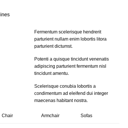
lines
Fermentum scelerisque hendrerit
parturient nullam enim lobortis litora
parturient dictumst.
Potenti a quisque tincidunt venenatis
adipiscing parturient fermentum nisl
tincidunt
amentu
.
Scelerisque conubia lobortis a
condimentum ad eleifend dui integer
maecenas habitant nostra.
Chair
Armchair
Sofas