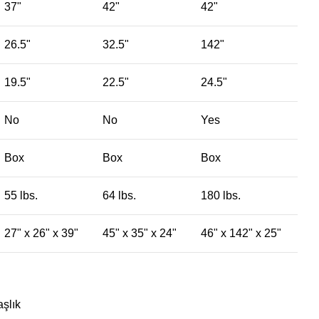
37"
42"
42"
26.5"
32.5"
142"
19.5"
22.5"
24.5"
No
No
Yes
Box
Box
Box
55 lbs.
64 lbs.
180 lbs.
27" x 26" x 39"
45" x 35" x 24"
46" x 142" x 25"
şlık