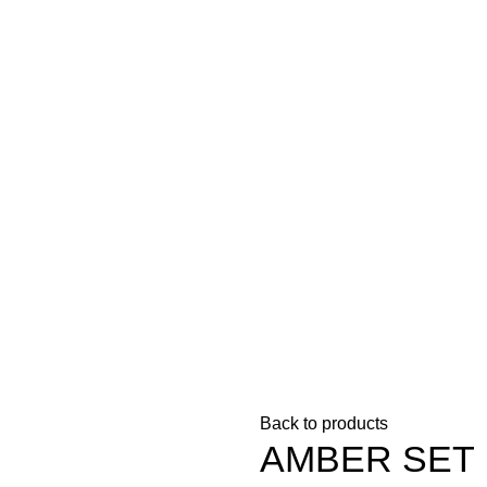
Login / Register
0
items
/
₺
0,00
Menu
/
₺
0,00
Back to products
AMBER SET