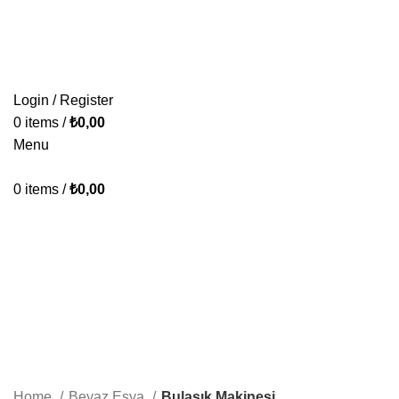
KONFORUN VE TASARIMIN BULUŞMA NOKTASI.
ÜRÜNLERİMİZ
PAKETLERİMİZ
HAKKIMIZDA
İLETİŞİM
Login / Register
0
items
/
₺
0,00
Menu
0
items
/
₺
0,00
Bulaşık Makinesi
Categories
ALL
PRODUCTS
BAZA & YATAK & BAŞLIK
39 PRODUCTS
KOLTUK TAKIMI
64 PRODUCTS
KÖŞE TAKIMI
23 PRODUCTS
YATAK ODASI TAKIMI
23 PRODUCTS
YEMEK ODASI
16 PRODUCTS
Home
Beyaz Eşya
Bulaşık Makinesi