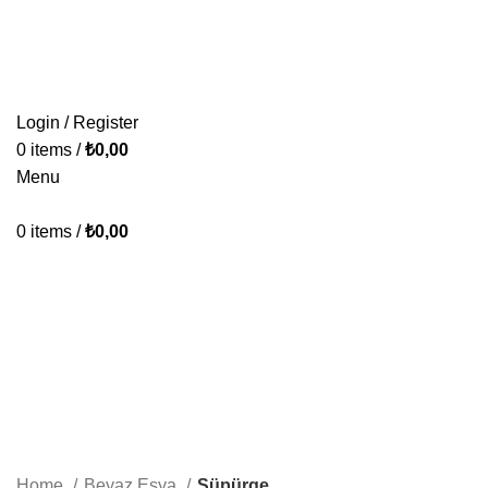
KONFORUN VE TASARIMIN BULUŞMA NOKTASI.
ÜRÜNLERİMİZ
PAKETLERİMİZ
HAKKIMIZDA
İLETİŞİM
Login / Register
0
items
/
₺
0,00
Menu
0
items
/
₺
0,00
Süpürge
Categories
ALL
PRODUCTS
BAZA & YATAK & BAŞLIK
39 PRODUCTS
KOLTUK TAKIMI
64 PRODUCTS
KÖŞE TAKIMI
23 PRODUCTS
YATAK ODASI TAKIMI
23 PRODUCTS
YEMEK ODASI
16 PRODUCTS
Home
Beyaz Eşya
Süpürge