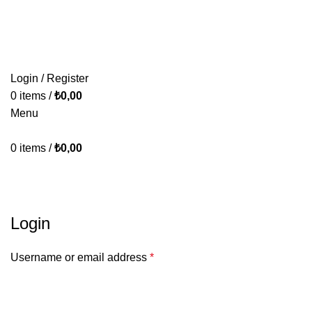
KONFORUN VE TASARIMIN BULUŞMA NOKTASI.
ÜRÜNLERİMİZ
PAKETLERİMİZ
HAKKIMIZDA
İLETİŞİM
Login / Register
0
items
/
₺
0,00
Menu
0
items
/
₺
0,00
Hesabım
HOME
HESABIM
Login
Username or email address
*