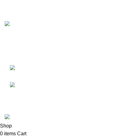
GÖLDAĞI HALI MOBİYA
KATEGORİLER
Müşteri memnuniyeti odaklı hizmet anlayışımızla, ev ve iş
yerleriniz için en iyi mobilya ve beyaz eşyaları sunmaktan
gurur duyuyoruz. Bizi tercih ettiğiniz için teşekkür ederiz.
Mrk: Kurtuluş, Şht. Cüneyt Yıldız Cd. 91/A,
16300 Gürsu / BURSA
Mrk: 0224 376 16 44
GÖLDAĞI HALI MOBİLYA
2024 Tüm Hakları Saklıdır.
AYRO
BİLİŞİM
Tarafından Oluşturulmuştur..
Shop
0
items
Cart