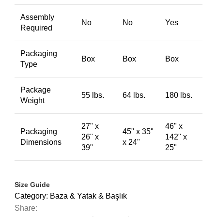
Assembly
No
No
Yes
Required
Packaging
Box
Box
Box
Type
Package
55 lbs.
64 lbs.
180 lbs.
Weight
27" x
46" x
Packaging
45" x 35"
26" x
142" x
Dimensions
x 24"
39"
25"
Size Guide
Category:
Baza & Yatak & Başlık
Share: