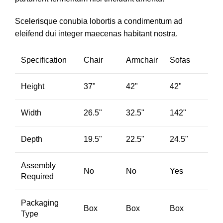
Scelerisque conubia lobortis a condimentum ad
eleifend dui integer maecenas habitant nostra.
Specification
Chair
Armchair
Sofas
Height
37"
42"
42"
Width
26.5"
32.5"
142"
Depth
19.5"
22.5"
24.5"
Assembly
No
No
Yes
Required
Packaging
Box
Box
Box
Type