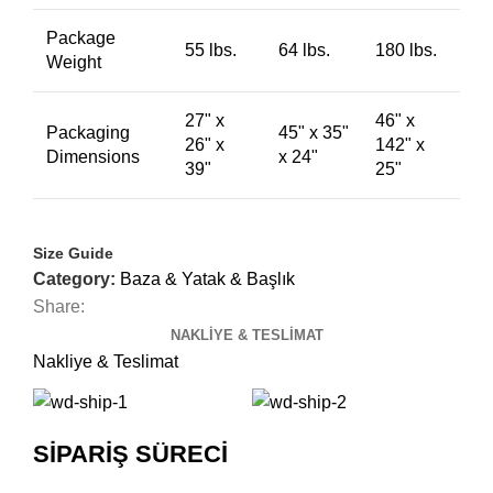
Package
55 lbs.
64 lbs.
180 lbs.
Weight
27" x
46" x
Packaging
45" x 35"
26" x
142" x
Dimensions
x 24"
39"
25"
Size Guide
Category:
Baza & Yatak & Başlık
Share:
NAKLIYE & TESLIMAT
Nakliye & Teslimat
SİPARİŞ SÜRECİ