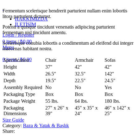
Fermentum scelerisque hendrerit parturient nullam enim lobortis
litora parturient dictumst.
HAKKIMIZDA
İLETİŞİM
Potenti a quisque tincidunt venenatis adipiscing parturient
fermentum nisl tincidunt
amentu
.
Login / Register
0
items
/
₺
0,00
Scelerisque conubia lobortis a condimentum ad eleifend dui integer
Menu
maecenas habitant nostra.
0
items
/
₺
0,00
Specification
Chair
Armchair
Sofas
Height
37"
42"
42"
Width
26.5"
32.5"
142"
Depth
19.5"
22.5"
24.5"
Assembly Required
No
No
Yes
Packaging Type
Box
Box
Box
Package Weight
55 lbs.
64 lbs.
180 lbs.
Packaging
27" x 26" x
45" x 35" x
46" x 142" x
Dimensions
39"
24"
25"
Size Guide
Category:
Baza & Yatak & Başlık
Share: