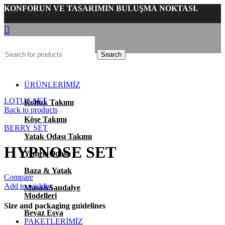
KONFORUN VE TASARIMIN BULUŞMA NOKTASI.
Search
Click to enlarge
ÜRÜNLERİMİZ
LOTUS SET
Koltuk Takımı
Back to products
Köşe Takımı
BERRY SET
Yatak Odası Takımı
HYPNOSE SET
Yemek Odası
Baza & Yatak
Compare
Add to wishlist
Masa&Sandalye
Modelleri
Size and packaging guidelines
Beyaz Eşya
PAKETLERİMİZ