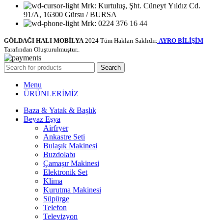
Mrk: Kurtuluş, Şht. Cüneyt Yıldız Cd.
91/A, 16300 Gürsu / BURSA
Mrk: 0224 376 16 44
GÖLDAĞI HALI MOBİLYA
2024 Tüm Hakları Saklıdır.
AYRO BİLİŞİM
Tarafından Oluşturulmuştur..
Search
Menu
ÜRÜNLERİMİZ
Baza & Yatak & Başlık
Beyaz Eşya
Airfryer
Ankastre Seti
Bulaşık Makinesi
Buzdolabı
Çamaşır Makinesi
Elektronik Set
Klima
Kurutma Makinesi
Süpürge
Telefon
Televizyon