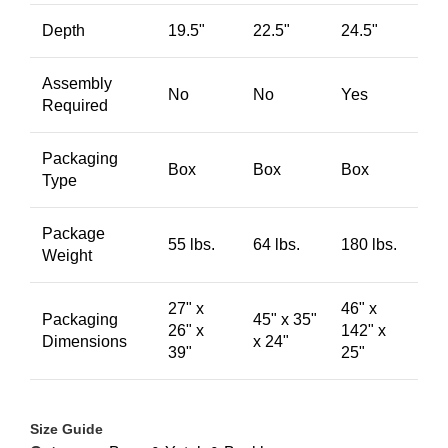
Depth
19.5"
22.5"
24.5"
Assembly
No
No
Yes
Required
Packaging
Box
Box
Box
Type
Package
55 lbs.
64 lbs.
180 lbs.
Weight
27" x
46" x
Packaging
45" x 35"
26" x
142" x
Dimensions
x 24"
39"
25"
Size Guide