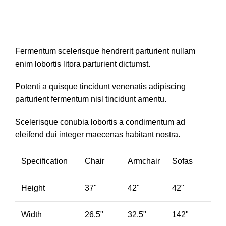
Fermentum scelerisque hendrerit parturient nullam
enim lobortis litora parturient dictumst.
Potenti a quisque tincidunt venenatis adipiscing
parturient fermentum nisl tincidunt
amentu
.
Scelerisque conubia lobortis a condimentum ad
eleifend dui integer maecenas habitant nostra.
Specification
Chair
Armchair
Sofas
Height
37"
42"
42"
Width
26.5"
32.5"
142"