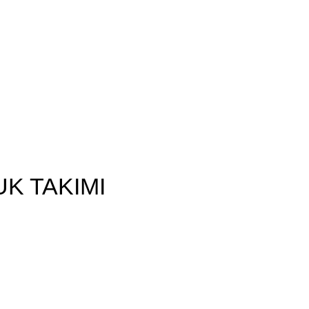
ÜRÜNLERİMİZ
PAKETLERİMİZ
UK TAKIMI