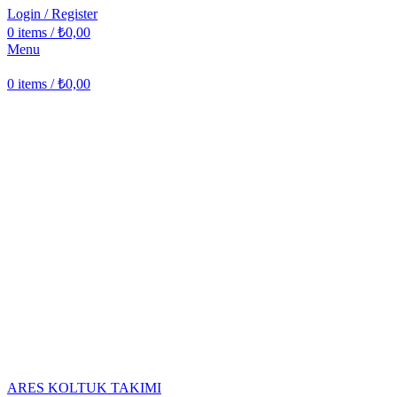
Login / Register
0
items
/
₺
0,00
Menu
0
items
/
₺
0,00
Click to enlarge
ARES KOLTUK TAKIMI