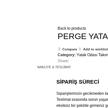
RİMİZ
PAKETLERİMİZ
HAKKIMIZDA
İLETİŞİM
Back to products
PERGE YATA
Compare
Add to wishlist
Category:
Yatak Odası Takım
Share:
NAKLIYE & TESLIMAT
SİPARİŞ SÜRECİ
Siparişlerinizin gecikmeden ta
Teslimat sırasında sorun yaşam
eksiksiz bir şekilde girmeniz 