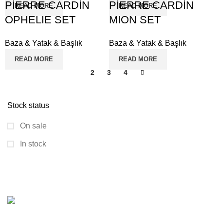
PİERRE CARDİN
PİERRE CARDİN
READ MORE
READ MORE
OPHELIE SET
MION SET
Baza & Yatak & Başlık
Baza & Yatak & Başlık
READ MORE
READ MORE
1
2
3
4
Stock status
On sale
In stock
GÖLDAĞI HALI MOBİYA
KATEGORİLER