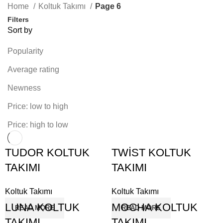
Home
Koltuk Takımı
Page 6
Filters
Sort by
Popularity
Average rating
Newness
Price: low to high
Price: high to low
TUDOR KOLTUK
TWİST KOLTUK
TAKIMI
TAKIMI
Koltuk Takımı
Koltuk Takımı
LUNA KOLTUK
MOCHA KOLTUK
READ MORE
READ MORE
TAKIMI
TAKIMI