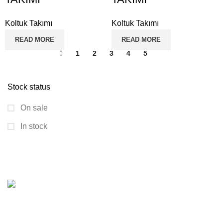
Koltuk Takımı
Koltuk Takımı
READ MORE
READ MORE
1
2
3
4
5
6
Stock status
On sale
In stock
GÖLDAĞI HALI MOBİYA
KATEGORİLER
Müşteri memnuniyeti odaklı hizmet anlayışımızla, ev ve iş
yerleriniz için en iyi mobilya ve beyaz eşyaları sunmaktan