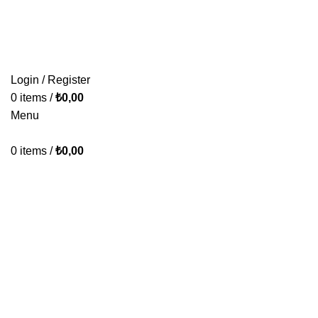
KONFORUN VE TASARIMIN BULUŞMA NOKTASI.
ÜRÜNLERİMİZ
PAKETLERİMİZ
HAKKIMIZDA
İLETİŞİM
Login / Register
0
items
/
₺
0,00
Menu
0
items
/
₺
0,00
Koltuk Takımı
Categories
BAZA & YATAK & BAŞLIK
KOLTUK TAKIMI
39 Products
64 Products
KÖŞE TAKIMI
YATAK ODASI TAKIMI
YEMEK ODASI
23 Products
23 Products
16 Products