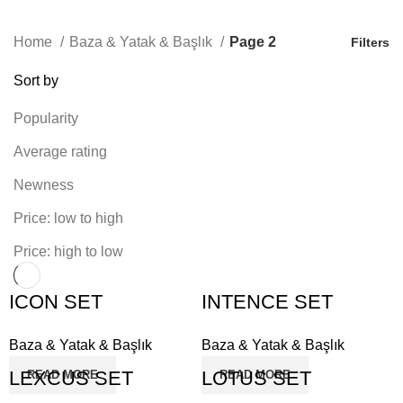
KÖŞE TAKIMI
YATAK ODASI TAKIMI
YEMEK ODASI
23 Products
23 Products
16 Products
Home
Baza & Yatak & Başlık
Page 2
Filters
Sort by
Popularity
Average rating
Newness
Price: low to high
Price: high to low
ICON SET
INTENCE SET
Baza & Yatak & Başlık
Baza & Yatak & Başlık
LEXCUS SET
LOTUS SET
READ MORE
READ MORE