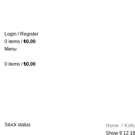
KONFORUN VE TASARIMIN BULUŞMA NOKTASI.
HAKKIMIZDA
İLETİŞİM
Login / Register
0
items
/
₺
0,00
Menu
0
items
/
₺
0,00
Koltuk Takımı
BAZA & YATAK & BAŞLIK
KOLTUK TAKIMI
KÖŞE TAKIMI
39 Products
64 Products
23 Products
Stock status
Home
Kolt
Show
9
12
1