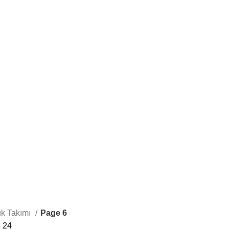
YATAK ODASI TAKIMI
YEMEK ODASI
23 Products
16 Products
uk Takımı
Page 6
8
24