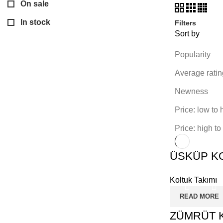
On sale
In stock
Filters
Sort by
Popularity
Average ratin
Newness
Price: low to 
Price: high to
ÜSKÜP KO
Koltuk Takımı
READ MORE
ZÜMRÜT K